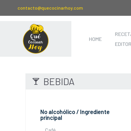
contacto@quecocinarhoy.com
RECET
HOME
EDITO
BEBIDA
No alcohólico / Ingrediente
principal
Café